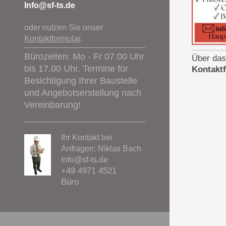
Info@sf-ts.de
oder nutzen Sie unser
Kontaktformular
.
Bürozeiten: Mo - Fr 07.00 Uhr
Über das
bis 17.00 Uhr. Termine für
Kontakt
Besichtigung Ihrer Baustelle
und Angebotserstellung nach
Vereinbarung!
Ihr Kontakt bei
Anfragen: Niklas Bach
Info@sf-ts.de
+49 4971 4521
Büro