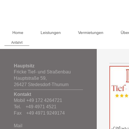
Home
Leistungen
Vermietungen
Übe
Anfahrt
Hauptsitz
Fricke Tief- und Straßenbau
Hauptstraße 59,
26427 Stedesdorf-Thunum
Kontakt
Mobil +49 172 4264721
Tel. +49 4971 4521
Fax +49 4971 9249174
Mail